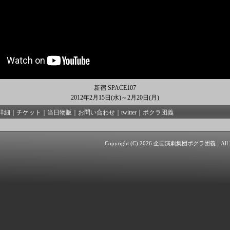
新宿 SPACE107
2012年2月15日(水)～2月20日(月)
詳細
｜
チケット
｜
当日物販
｜
お問い合わせ
｜
twitter
｜
ボクラ団義
Copyright (C)
2026
企画演劇集団ボクラ団義
All